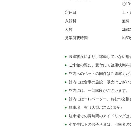
①10
定休日
土・
入館料
無料
人数
1回
見学所要時間
約6
製造状況により、稼動していない場
ご来館の際に、受付にて健康状態を
館内へのペットの同伴はご遠慮くだ
館内には食事の施設・販売はござい
館内には、一部階段がございます。
館内にはエレベーター、おむつ交換
駐車場 有（大型バス2台ほか）
駐車場での長時間のアイドリングは
小学生以下のお子さまは、引率者の